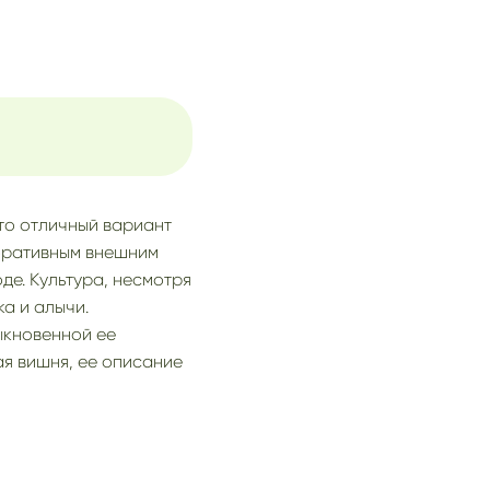
то отличный вариант
коративным внешним
де. Культура, несмотря
ка и алычи.
ыкновенной ее
ая вишня, ее описание