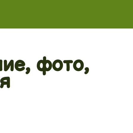
ие, фото,
я