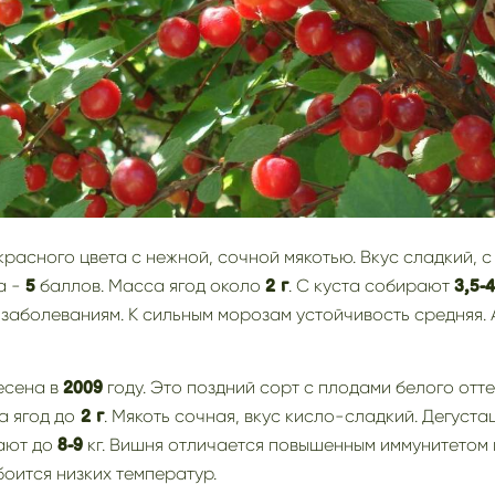
асного цвета с нежной, сочной мякотью. Вкус сладкий, с
а -
баллов. Масса ягод около
. С куста собирают
5
2 г
3,5-4
 заболеваниям. К сильным морозам устойчивость средняя. 
есена в
году. Это поздний сорт с плодами белого отте
2009
а ягод до
. Мякоть сочная, вкус кисло-сладкий. Дегуст
2 г
рают до
кг. Вишня отличается повышенным иммунитетом 
8-9
боится низких температур.