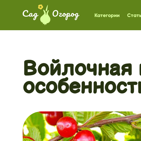
Категории
Стат
Войлочная 
особенност