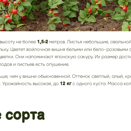
 высоту не более
метров. Листья небольшие, овально
1,5-2
ьху. Цветет войлочная вишня белыми или бело-розовыми с
цветки. Они напоминают японскую сакуру. Их размер дост
лодов и листьев есть опушение.
ше, чем у вишни обыкновенной. Оттенок светлый, алый, кр
. Урожайность высокая, до
с одного куста. Масса ко
12 кг
 сорта