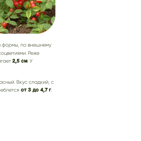
й формы, по внешнему
оцветиями. Реже
игает
. У
2,5 см
асный. Вкус сладкий, с
леблется
.
от 3 до 4,7
г