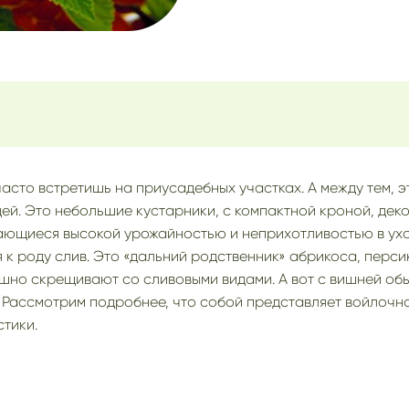
сто встретишь на приусадебных участках. А между тем, э
ей. Это небольшие кустарники, с компактной кроной, де
ающиеся высокой урожайностью и неприхотливостью в ухо
я к роду слив. Это «дальний родственник» абрикоса, перси
шно скрещивают со сливовыми видами. А вот с вишней об
 Рассмотрим подробнее, что собой представляет войлочн
тики.