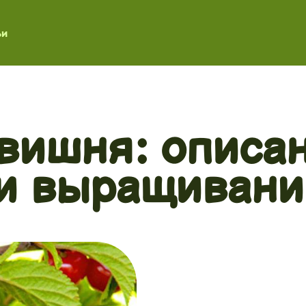
ьи
вишня: описан
и выращивани