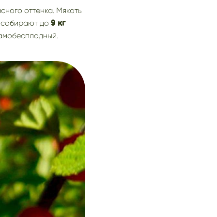
асного оттенка. Мякоть
а собирают до
9 кг
самобесплодный.