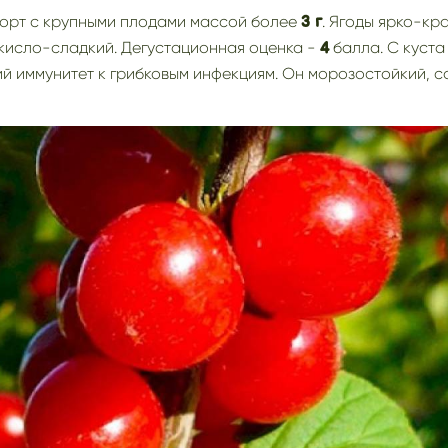
сорт с крупными плодами массой более
. Ягоды ярко-кр
3 г
 кисло-сладкий. Дегустационная оценка -
балла. С куст
4
ий иммунитет к грибковым инфекциям. Он морозостойкий, 