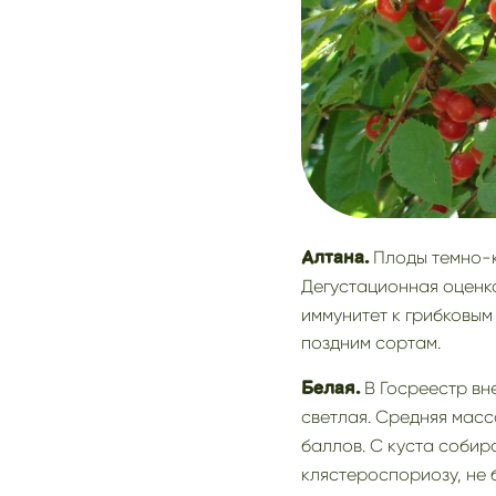
Плоды темно-кр
Алтана.
Дегустационная оценк
иммунитет к грибковым
поздним сортам.
В Госреестр вн
Белая.
светлая. Средняя масс
баллов. С куста соби
клястероспориозу, не 