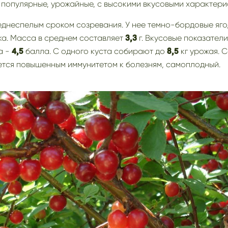
популярные, урожайные, с высокими вкусовыми характери
днеспелым сроком созревания. У нее темно-бордовые ягод
ка. Масса в среднем составляет
г. Вкусовые показатели
3,3
а -
балла. С одного куста собирают до
кг урожая. С
4,5
8,5
ется повышенным иммунитетом к болезням, самоплодный.