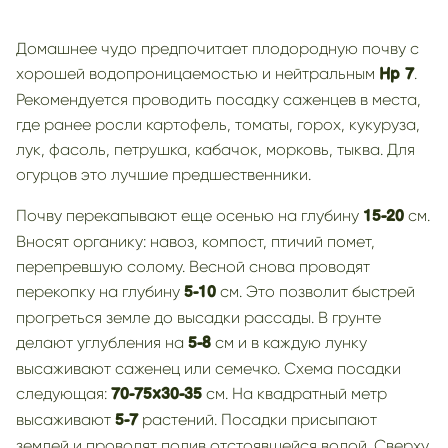
Домашнее чудо предпочитает плодородную почву с
хорошей водопроницаемостью и нейтральным
.
Hp 7
Рекомендуется проводить посадку саженцев в места,
где ранее росли картофель, томаты, горох, кукуруза,
лук, фасоль, петрушка, кабачок, морковь, тыква. Для
огурцов это лучшие предшественники.
Почву перекапывают еще осенью на глубину
см.
15-20
Вносят органику: навоз, компост, птичий помет,
перепревшую солому. Весной снова проводят
перекопку на глубину
см. Это позволит быстрей
5-10
прогреться земле до высадки рассады. В грунте
делают углубления на
см и в каждую лунку
5-8
высаживают саженец или семечко. Схема посадки
следующая:
см. На квадратный метр
70-75х30-35
высаживают
растений. Посадки присыпают
5-7
землей и проводят полив отстоявшейся водой. Сверху