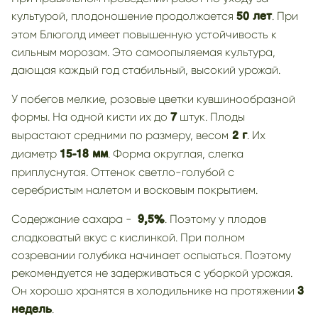
культурой, плодоношение продолжается
. При
50 лет
этом Блюголд имеет повышенную устойчивость к
сильным морозам. Это самоопыляемая культура,
дающая каждый год стабильный, высокий урожай.
У побегов мелкие, розовые цветки кувшинообразной
формы. На одной кисти их до
штук. Плоды
7
вырастают средними по размеру, весом
. Их
2 г
диаметр
. Форма округлая, слегка
15-18 мм
приплуснутая. Оттенок светло-голубой с
серебристым налетом и восковым покрытием.
Содержание сахара -
. Поэтому у плодов
9,5%
сладковатый вкус с кислинкой. При полном
созревании голубика начинает оспыаться. Поэтому
рекомендуется не задерживаться с уборкой урожая.
Он хорошо хранятся в холодильнике на протяжении
3
.
недель