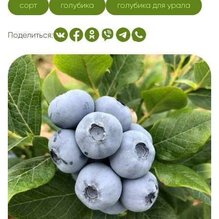
сорт
голубика
голубика для урала
Поделиться: