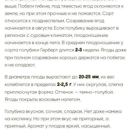
выше. Побеги гибкие, под тяжестью ягод склоняются к
земле, но при этом прочные и не ломаются. Сорт
относится к позднеспелым. Созревание ягод
начинается в августе. Если голубику выращивают в
регионах с суровым климатом, плодоношение
начинается в конце лета. В среднем плодоношение у
сорта голубики Герберт длится
недели. Ягоды даже
2-3
при полном созревании хорошо держатся на побегах
и не опадают.
В диаметре плоды вырастают до
, их вес
20-25 мм
колеблется в пределах
. У них окргулая, слегка
2-2,5 г
приплюснутая форма. Оттенок — темно-голубой.
Ягоды покрыты восковым налетом.
Голубика вкусная, сочная, сладкая. Нет даже намека
на кислинку. Но при этом вкус не приторный, а
приятный. Аромат у плодов яркий, насыщенный.