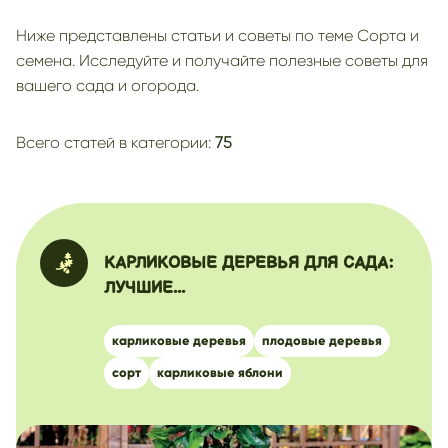
дейция
желтая клубника
Ниже представлены статьи и советы по теме Сорта и
картофель с белой мякотью
семена. Исследуйте и получайте полезные советы для
вашего сада и огорода.
красный картофель
картофель с желтой мякотью
ранний сорт
Всего статей в категории:
75
мята
груша
голубика для урала
голубика для подмосковья
сладкая голубика
КАРЛИКОВЫЕ ДЕРЕВЬЯ ДЛЯ САДА:
ЛУЧШИЕ...
карликовые деревья
плодовые деревья
сорт
карликовые яблони