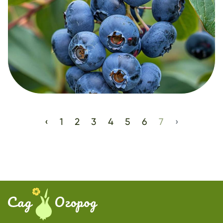
‹
1
2
3
4
5
6
7
›