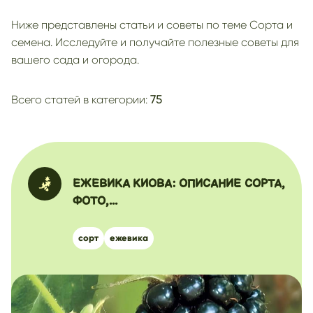
дейция
желтая клубника
Ниже представлены статьи и советы по теме Сорта и
картофель с белой мякотью
семена. Исследуйте и получайте полезные советы для
вашего сада и огорода.
красный картофель
картофель с желтой мякотью
ранний сорт
Всего статей в категории:
75
мята
груша
голубика для урала
голубика для подмосковья
сладкая голубика
ЕЖЕВИКА КИОВА: ОПИСАНИЕ СОРТА,
ФОТО,...
сорт
ежевика