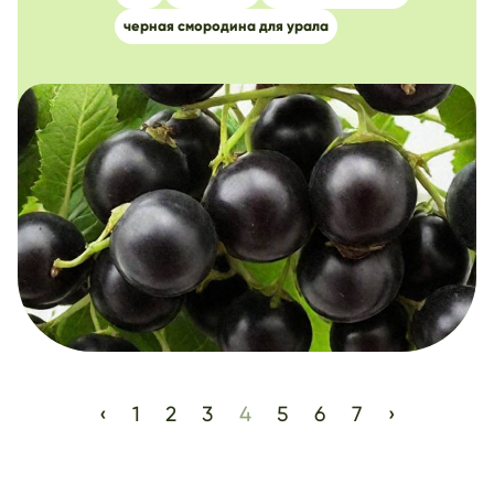
черная смородина для урала
‹
1
2
3
4
5
6
7
›