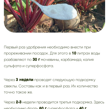
Первый раз удобрения необходимо внести при
прореживании посадок. Для этого в
литрах воды
10
разбавляют по
мочевины, карбамида, калия
30 г
сульфата и суперфосфата.
Через
проводят следующую подкормку
3 недели
свеклы. Составы как и в первый раз. Их количество
точно такое же.
Через
недели проводится третья подкормка. Здесь
2-3
необходимо брать
суперфосфата и
60 г
40 г