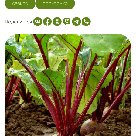
свекла
подкормка
Поделиться: