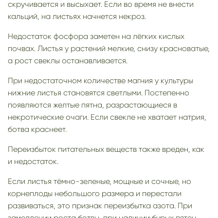
скручивается и высыхает. Если во время не внести
кальций, на листьях начнется некроз.
Недостаток фосфора заметен на лёгких кислых
почвах. Листья у растений мелкие, снизу красноватые,
а рост свеклы останавливается.
При недостаточном количестве магния у культуры
нижние листья становятся светлыми. Постепенно
появляются желтые пятна, разрастающиеся в
некротические очаги. Если свекле не хватает натрия,
ботва краснеет.
Переизбыток питательных веществ также вреден, как
и недостаток.
Если листья тёмно-зеленые, мощные и сочные, но
корнеплоды небольшого размера и перестали
развиваться, это признак переизбытка азота. При
замедлении роста ботвы, при наличии бурых пятен,