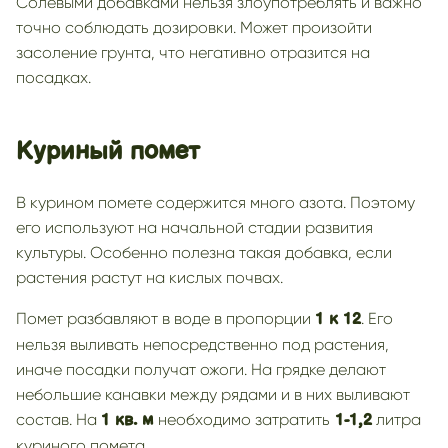
Солевыми добавками нельзя злоупотреблять и важно
точно соблюдать дозировки. Может произойти
засоление грунта, что негативно отразится на
посадках.
Куриный помет
В курином помете содержится много азота. Поэтому
его используют на начальной стадии развития
культуры. Особенно полезна такая добавка, если
растения растут на кислых почвах.
Помет разбавляют в воде в пропорции
. Его
1 к 12
нельзя выливать непосредственно под растения,
иначе посадки получат ожоги. На грядке делают
небольшие канавки между рядами и в них выливают
состав. На
необходимо затратить
литра
1 кв. м
1-1,2
куриного помета.